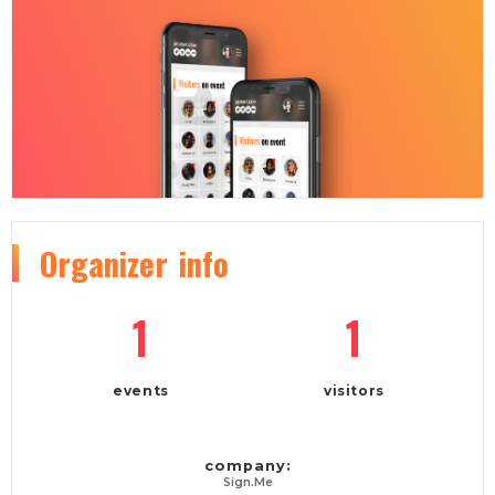
Organizer
info
1
1
events
visitors
company:
Sign.Me