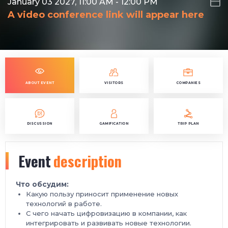
January 03 2027, 11:00 AM
-
12:00 PM
A video conference link will appear here
ABOUT EVENT
VISITORS
COMPANIES
DISCUSSION
GAMIFICATION
TRIP PLAN
Event
description
Что обсудим:
Какую пользу приносит применение новых
технологий в работе.
С чего начать цифровизацию в компании, как
интегрировать и развивать новые технологии.