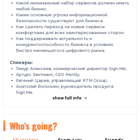
Какой минимальный набор сервисов должен иметь
любой бизнес.
Какие основные угрозы информационной
безопасности существуют для бизнеса.
Как сделать переход на новые сервисы
комфортным для всех заинтересованных сторон.
Как поддерживать актуальность и
конкурентоспособность бизнеса в условиях
быстро меняющегося цифрового рынка.
Спикеры:
Тимур Алексеев, коммерческий директор Sign.Me;
Артурс Зантманс, CEO Rently;
Евгений Царев, управляющий RTM Group;
Анатолий Болохнин, руководитель продукта
Sign.Me.
show full info
Когда: 25 марта в 11:00 по МСК.
Зарегистрироваться бесплатно.
Who's going?
All visitors
From Lviv
Friends