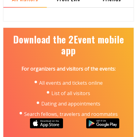
Download the 2Event mobile
app
For organizers and visitors of the events:
All events and tickets online
List of all visitors
Dating and appointments
Search fellows, travelers and roommates